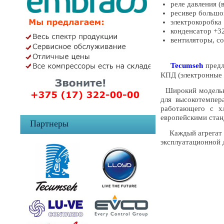
реле давления (
ресивер большо
электрокоробка
конденсатор +3
вентиляторы, с
Tecumseh
предл
КПД (электронные д
Широкий модельный
для высокотемпер
работающего с х
европейскими стан
Партнеры
Каждый агрегат им
эксплуатационной 