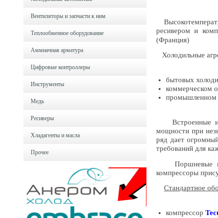
Вентиляторы и запчасти к ним
Высокотемперату
ресивером и ком
Теплообменное оборудование
(Франция)
Аммиачная арматура
Холодильные агр
Цифровые контроллеры
бытовых холоди
Инструменты
коммерческом о
промышленном о
Медь
Ресиверы
Встроенные или 
мощности при нез
Хладагенты и масла
ряд дает огромный
требований для ка
Прочее
Поршневые компр
компрессоры прису
Стандартное обо
компрессор
Tec