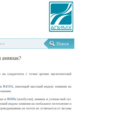
и аммиак?
а хладагенты с точки зрения экологической
 и
R410A
, имеющий высокий индекс влияния на
ровании.
тан и
R600a
(изобутан), аммиак и углекислый газ.
зкий индекс влияния на глобальное потепление и
термодинамики он почти не отличается от весьма