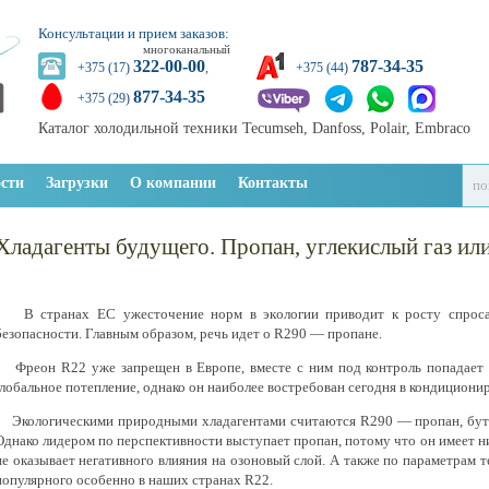
Консультации и прием заказов:
многоканальный
322-00-00
787-34-35
+375 (17)
,
+375 (44)
877-34-35
+375 (29)
Каталог холодильной техники Tecumseh, Danfoss, Polair, Embraco
сти
Загрузки
О компании
Контакты
Хладагенты будущего. Пропан, углекислый газ ил
В странах ЕС ужесточение норм в экологии приводит к росту спроса н
безопасности. Главным образом, речь идет о R290 — пропане.
Фреон R22 уже запрещен в Европе, вместе с ним под контроль попадает
глобальное потепление, однако он наиболее востребован сегодня в кондициони
Экологическими природными хладагентами считаются R290 — пропан, бу
Однако лидером по перспективности выступает пропан, потому что он имеет ни
не оказывает негативного влияния на озоновый слой. А также по параметрам 
популярного особенно в наших странах R22.