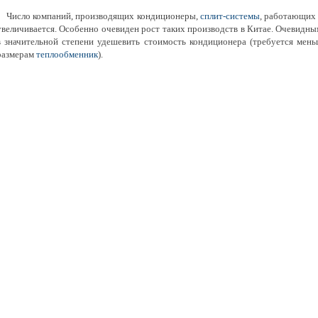
Число компаний, производящих кондиционеры,
сплит-системы
, работающих 
увеличивается. Особенно очевиден рост таких производств в Китае. Очевидны
в значительной степени удешевить стоимость кондиционера (требуется мень
размерам
теплообменник
).