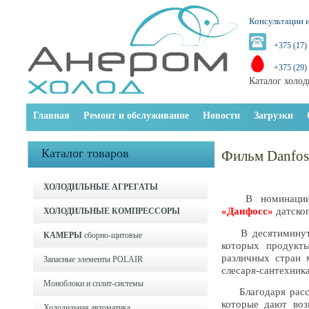
Консультации и
+375 (17)
+375 (29)
Каталог холод
Главная
Ремонт и обслуживание
Новости
Загрузки
Каталог товаров
Фильм Danfos
ХОЛОДИЛЬНЫЕ АГРЕГАТЫ
В номинации «К
«Данфосс»
датског
ХОЛОДИЛЬНЫЕ КОМПРЕССОРЫ
В десятиминутно
КАМЕРЫ
сборно-щитовые
которых продукт
различных стран 
Запасные элементы POLAIR
слесаря-сантехника
Моноблоки и cплит-системы
Благодаря расска
которые дают воз
Холодильная автоматика