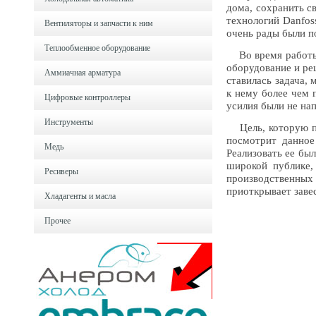
дома, сохранить с
технологий Danfos
Вентиляторы и запчасти к ним
очень рады были п
Теплообменное оборудование
Во время работы н
оборудование и ре
Аммиачная арматура
ставилась задача,
к нему более чем 
Цифровые контроллеры
усилия были не на
Инструменты
Цель, которую пер
посмотрит данное
Медь
Реализовать ее был
широкой публике,
Ресиверы
производственны
приоткрывает заве
Хладагенты и масла
Прочее