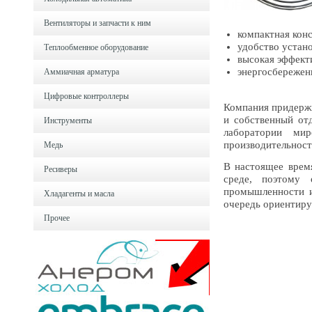
Вентиляторы и запчасти к ним
компактная кон
удобство устан
Теплообменное оборудование
высокая эффект
энергосбережен
Аммиачная арматура
Цифровые контроллеры
Компания придержи
и собственный отд
Инструменты
лаборатории мир
производительность
Медь
В настоящее врем
Ресиверы
среде, поэтому 
промышленности и
Хладагенты и масла
очередь ориентиру
Прочее