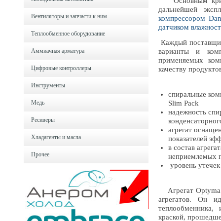
Основным критер
дальнейшей эксп
Вентиляторы и запчасти к ним
компрессором Dan
датчиком влажнос
Теплообменное оборудование
Каждый поставщик
Аммиачная арматура
варианты и комп
применяемых ком
Цифровые контроллеры
качеству продукто
Инструменты
спиральные ком
Медь
Slim Pack
надежность спи
Ресиверы
конденсаторного
агрегат оснаще
Хладагенты и масла
показателей эф
в состав агрега
Прочее
неприемлемых п
уровень утечек
Агрегат Optyma Sl
агрегатов. Он и
теплообменника, 
краской, прошедше