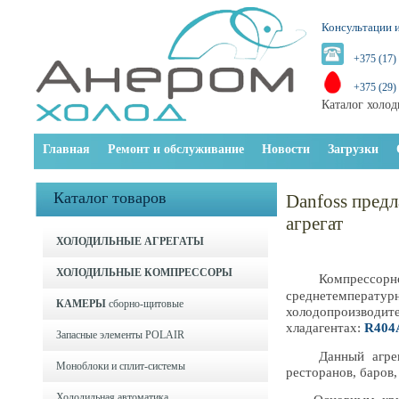
Консультации и
+375 (17)
+375 (29)
Каталог холод
Главная
Ремонт и обслуживание
Новости
Загрузки
Каталог товаров
Danfoss пред
агрегат
ХОЛОДИЛЬНЫЕ АГРЕГАТЫ
ХОЛОДИЛЬНЫЕ КОМПРЕССОРЫ
Компрессорно-к
среднетемпера
КАМЕРЫ
сборно-щитовые
холодопроизводит
хладагентах:
R404
Запасные элементы POLAIR
Данный агрегат 
Моноблоки и cплит-системы
ресторанов, баров,
Холодильная автоматика