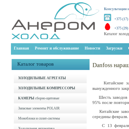
Консультации и
+375 (17)
+375 (29)
Каталог холод
Главная
Ремонт и обслуживание
Новости
Загрузки
Каталог товаров
Danfoss нара
ХОЛОДИЛЬНЫЕ АГРЕГАТЫ
Китайские за
ХОЛОДИЛЬНЫЕ КОМПРЕССОРЫ
вынужденного закр
Шесть заводов Да
КАМЕРЫ
сборно-щитовые
95% после повторн
Запасные элементы POLAIR
Китайские заводы
середины февраля.
Моноблоки и cплит-системы
C 13 февраля по
Холодильная автоматика