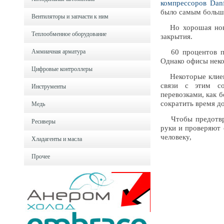
компрессоров Dan
было самым больш
Вентиляторы и запчасти к ним
Но хорошая новос
Теплообменное оборудование
закрытия.
Аммиачная арматура
60 процентов пос
Однако офисы неко
Цифровые контроллеры
Некоторые клиенты
связи с этим со
Инструменты
перевозками, как 
сократить время до
Медь
Чтобы предотврат
Ресиверы
руки и проверяют 
человеку,
Хладагенты и масла
Прочее