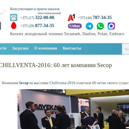
Консультации и прием заказов:
многоканальный
322-00-00
787-34-35
+375 (17)
,
+375 (44)
877-34-35
+375 (29)
Каталог холодильной техники Tecumseh, Danfoss, Polair, Embraco
сти
Загрузки
О компании
Контакты
CHILLVENTA-2016: 60 лет компании Secop
Компания
Secop
на выставке
Chillventa-2016
отметила 60-летие своего сущес