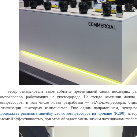
Secop ознаменовала такое событие презентацией своих последних разр
компрессоров, работающих на углеводороде. На стенде компании можно
компрессоров, в том числе новая разработка — SLVE-компрессоры, ста
оптимизации некоторых компонентов. Еще одним направлением, нуждаю
продолжает развивать линейку своих компрессоров на пропане (R290)
, кот
высокой эффективностью, при этом обладает очень низким потенциалом глобал