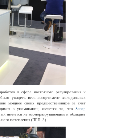
аботок в сфере частотного регулирования и
 было увидеть весь ассортимент холодильных
вшие мощнее своих предшественников за счет
щимся в упоминании, является то, что
Secop
орый является не озоноразрушающим и обладает
ьного потепления (ПГП=3).