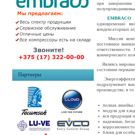
при завершении 
полупроводниковы
EMBRACO
—
одновременно яв
конденсаторных аг
Миссия компании
постоянное вниман
ответственности.
коммерческого хол
Являясь мировым 
состоянии пермане
Партнеры
Энергоэффектив
подразумевает вы
производстве, в т
полная линейка 
модули для хла
вся продукция 
надежные, бесш
коррозионносто
блоки для особ