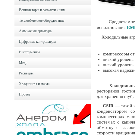
Вентиляторы и запчасти к ним
Теплообменное оборудование
Среднетемперат
использования
EM
Аммиачная арматура
Холодильные агр
Цифровые контроллеры
Инструменты
компрессоры от
низкий уровень
Медь
низкий уровень
высокая надежн
Ресиверы
Хладагенты и масла
Холодильны
ресторанов, гости
Прочее
для хранения шуб,
CSIR
— такой ж
конденсатором с
компрессорах мал
системах с капил
обмотку с высок
скорости вращения