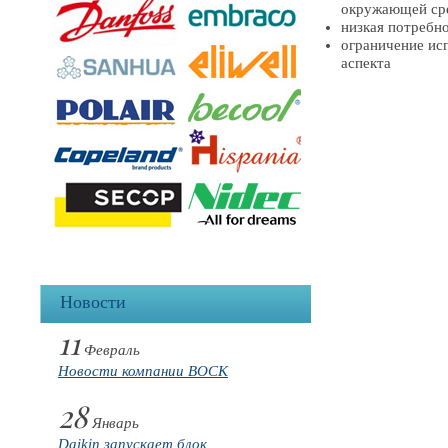
окружающей сре
низкая потребн
ограничение ис
аспекта
Новости
11
Февраль
Новости компании BOCK
28
Январь
Daikin запускает блок