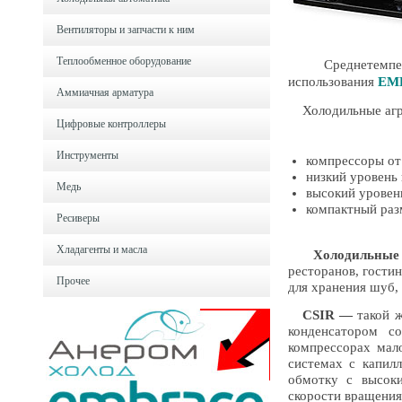
Вентиляторы и запчасти к ним
Теплообменное оборудование
Среднетемперат
использования
EM
Аммиачная арматура
Холодильные агр
Цифровые контроллеры
Инструменты
компрессоры от
низкий уровень
Медь
высокий уровен
компактный раз
Ресиверы
Хладагенты и масла
Холодильные
ресторанов, гости
Прочее
для хранения шуб,
CSIR
—
такой 
конденсатором с
компрессорах мал
системах с капил
обмотку с высок
скорости вращения