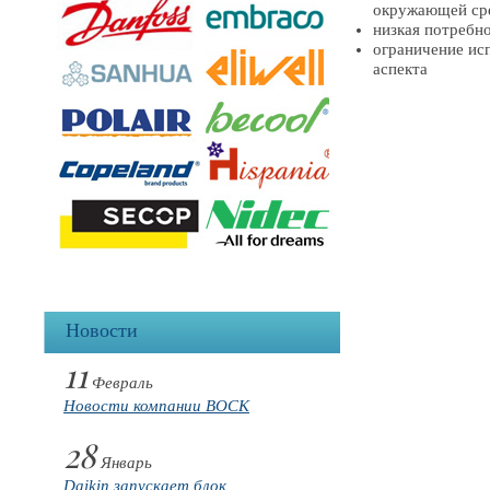
окружающей сре
низкая потребн
ограничение ис
аспекта
Новости
11
Февраль
Новости компании BOCK
28
Январь
Daikin запускает блок