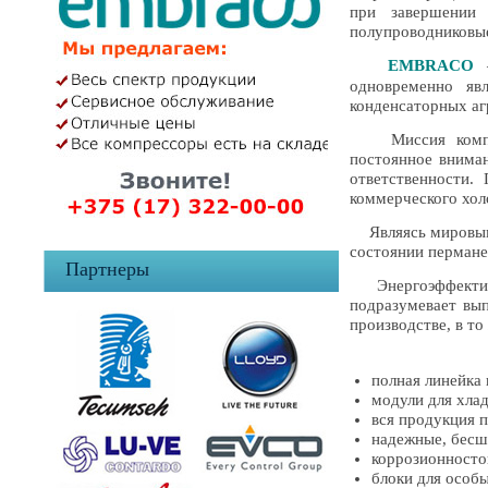
при завершении 
полупроводниковы
EMBRACO
—
одновременно яв
конденсаторных аг
Миссия компании
постоянное вниман
ответственности.
коммерческого хол
Являясь мировым 
состоянии пермане
Партнеры
Энергоэффектив
подразумевает вы
производстве, в т
полная линейка 
модули для хла
вся продукция 
надежные, бесш
коррозионносто
блоки для особ