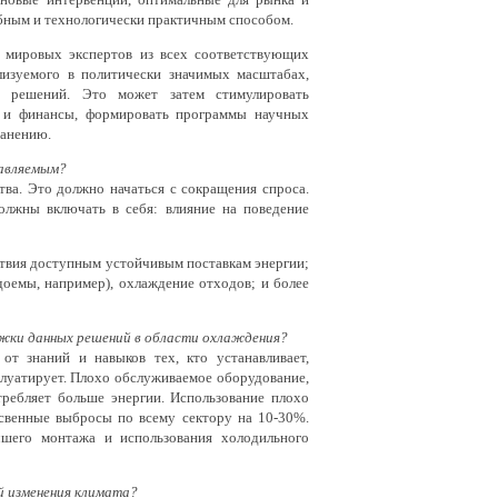
бным и технологически практичным способом.
 мировых экспертов из всех соответствующих
лизуемого в политически значимых масштабах,
х решений. Это может затем стимулировать
у и финансы, формировать программы научных
ранению.
равляемым?
ва. Это должно начаться с сокращения спроса.
олжны включать в себя: влияние на поведение
твия доступным устойчивым поставкам энергии;
доемы, например), охлаждение отходов; и более
ржки данных решений в области охлаждения?
т знаний и навыков тех, кто устанавливает,
плуатирует. Плохо обслуживаемое оборудование,
требляет больше энергии. Использование плохо
свенные выбросы по всему сектору на 10-30%.
чшего монтажа и использования холодильного
й изменения климата?