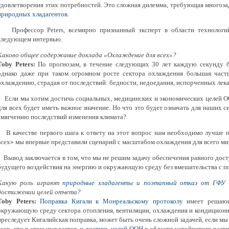
удовлетворения этих потребностей. Это сложная дилемма, требующая многоза
природных хладагентов
.
Профессор Peters, всемирно признанный эксперт в области технологий
следующем интервью.
Каково общее содержание доклада «Охлаждение для всех»?
Toby Peters:
По прогнозам, в течение следующих 30 лет каждую секунду б
однако даже при таком огромном росте сектора охлаждения большая част
охлаждению, страдая от последствий: бедности, недоедания, испорченных лек
Если мы хотим достичь социальных, медицинских и экономических целей ОО
для всех будет иметь важное значение. Но что это будет означать для наших 
смягчению последствий изменения климата?
В качестве первого шага к ответу на этот вопрос нам необходимо лучше 
всех» мы впервые представили сценарий с масштабом охлаждения для всего мир
Вывод заключается в том, что мы не решим задачу обеспечения равного досту
будущего воздействия на энергию и окружающую среду без вмешательства с п
Какую роль играют
природные хладагенты
и
поэтапный отказ от ГФУ 
достижении целей отчета?
Toby Peters:
Поправка Кигали к Монреальскому протоколу
имеет решающ
окружающую среду сектора отопления, вентиляции, охлаждения и кондициони
преследует Кигалийская поправка, может быть очень сложной задачей, если м
всех, кто в этом нуждается, и
достичь целей ООН
в области устойчивого разви