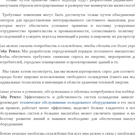
наилучшим образом интегрированные и развернутые коммерчески жизнеспосо
Требуемые изменения могут быть достигнуты только путем объединения
секторов для предоставления интегрированного системного мышления, реа
которые могут обеспечить успешное принятие и поставку ускоренны
сотрудничество правительства и промышленности, согласовывать политик
исследований и ускорять переход инноваций к рынку и широкому их распрост
Как можно снизить потребность в охлаждении, чтобы сделать его более уп
Toby Peters:
Мы разработали определенный порядок поэтапного вмешательст
Чтобы обеспечить требуемое снижение спроса на энергию, мероприятия д
потребителей, городское планирование и проектирование зданий и тп.
Мы также хотим посмотреть, как мы можем агрегировать спрос для соответс
гораздо более широкое использование свободного охлаждения (такого как во
радикальные технологии и инновации в области хранения тепловой энергии.
Какие успехи в установке, обслуживании и обучении потребуются для подде
Toby Peters:
Эффективность и действенность систем охлаждения зависит о
производит
техническое обслуживание холодильного оборудования
и его экс
как правило, работает менее эффективно, выделяет больше хладагента и по
обслуживаемых систем в больших масштабах может увеличить прямые и ко
Поэтому развитие знаний и навыков необходимо для обеспечения наилу
оборудования.
Почему решение проблемы охлаждения для всех так важно в связи с проблемо