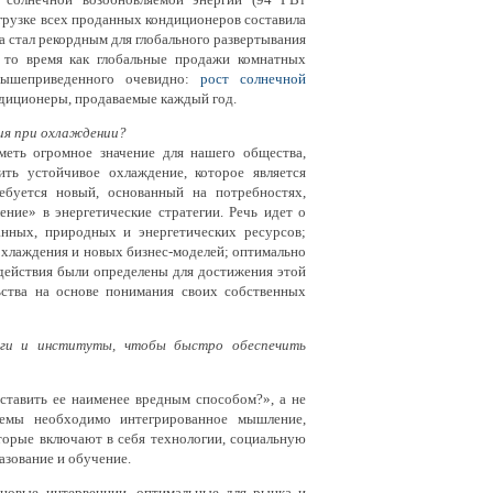
грузке всех проданных кондиционеров составила
а стал рекордным для глобального развертывания
 то время как глобальные продажи комнатных
вышеприведенного очевидно:
рост солнечной
ондиционеры, продаваемые каждый год.
ия при охлаждении?
меть огромное значение для нашего общества,
ить устойчивое охлаждение, которое является
ебуется новый, основанный на потребностях,
ие» в энергетические стратегии. Речь идет о
анных, природных и энергетических ресурсов;
охлаждения и новых бизнес-моделей; оптимально
действия были определены для достижения этой
ьства на основе понимания своих собственных
уги и институты, чтобы быстро обеспечить
ставить ее наименее вредным способом?», а не
лемы необходимо интегрированное мышление,
оторые включают в себя технологии, социальную
азование и обучение.
новые интервенции, оптимальные для рынка и