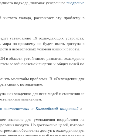
дачного подхода, включая ускоренное
внедрение
 чистого холода, раскрывает эту проблему в
удет установлено 19 охлаждающих устройств;
ь мира по-прежнему не будет иметь доступа к
арств и небезопасных условий жизни и работы.
Н в области устойчивого развития, охлаждение
систем возобновляемой энергии и общих целей по
понять масштабы проблемы. В «Охлаждении для
а в связи с потеплением.
па к охлаждению для всех людей и смягчения ее
остепенным изменением.
в соответствии с Кигалийской поправкой
в ​​
ее значение для уменьшения воздействия на
рования воздуха. Но достижение целей, которые
ы стремимся обеспечить доступ к охлаждению для
тия, учитывая значительный рост использования