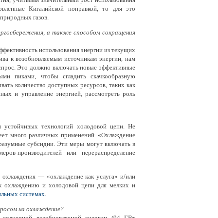
овленные Кигалийской поправкой, то для это
 природных газов.
ергосбережения, а также способом сокращения
фективность использования энергии из текущих
ива к возобновляемым источникам энергии, нам
спрос. Это должно включать новые эффективные
выми пиками, чтобы сгладить скачкообразную
вать количество доступных ресурсов, таких как
ных и управление энергией, рассмотреть роль
 устойчивых технологий холодовой цепи. Не
меет много различных применений. «Охлаждение
 разумные субсидии. Эти меры могут включать в
еров-производителей или перераспределение
 охлаждения — «охлаждение как услуга» и/или
 к охлаждению и холодовой цепи для мелких и
ильных системах
.
просом на охлаждение?
 солнечной возобновляемой энергии (94 ГВт