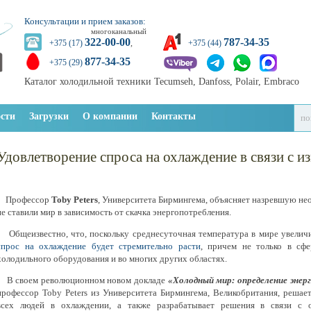
Консультации и прием заказов:
многоканальный
322-00-00
787-34-35
+375 (17)
,
+375 (44)
877-34-35
+375 (29)
Каталог холодильной техники Tecumseh, Danfoss, Polair, Embraco
сти
Загрузки
О компании
Контакты
Удовлетворение спроса на охлаждение в связи с и
Профессор
Toby Peters
, Университета Бирмингема, объясняет назревшую не
не ставили мир в зависимость от скачка энергопотребления.
Общеизвестно, что, поскольку среднесуточная температура в мире увеличив
спрос на охлаждение будет стремительно расти
, причем не только в сфе
холодильного оборудования и во многих других областях.
В своем революционном новом докладе
«Холодный мир: определение энер
профессор Toby Peters из Университета Бирмингема, Великобритания, решае
всех людей в охлаждении, а также разрабатывает решения в связи с 