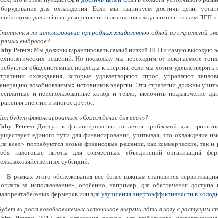
оборудования для охлаждения. Если мы планируем достичь цели, устан
необходимо дальнейшее ускорение использования хладагентов с низким ПГП и
Считается ли
использование природных хладагентов
одной из стратегий эн
прямых выбросов?
Toby Peters:
Мы должны гарантировать самый низкий ПГП и самую высокую эф
технологических решений. Но поскольку мы переходим от ископаемого топл
требуются общесистемные подходы к энергии, если мы хотим удовлетворять 
стратегии охлаждения, которые удовлетворяют спрос, управляют тепло
генерацию возобновляемых источников энергии. Эти стратегии должны учиты
бесплатные и неиспользованные холод и тепло; включить подключение дан
хранения энергии и многое другое.
Как будет финансироваться «Охлаждение для всех»?
Toby Peters:
Доступ к финансированию остается проблемой для принятия
существует единого пути для финансирования, учитывая, что охлаждение и
для всех» потребуются новые финансовые решения, как коммерческие, так и
себя налоговые льготы для совместных объединений организаций ферм
сельскохозяйственных субсидий.
В рамках этого обслуживания все более важным становится сервитизация
«оплата за использование», особенно, например, для обеспечения доступа
малорентабельных фермеров или для
улучшения энергоэффективности в холод
Будет ли рост возобновляемых источников энергии идти в ногу с растущим с
Toby Peters:
2017 год установил рекорд для глобального развертывания