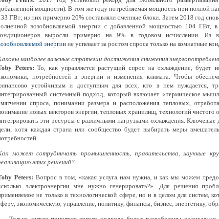
добавленной мощности). В том же году потребляемая мощность при полной на
133 ГВт; из них примерно 20% составляли сменные блоки. Затем 2018 год снов
солнечной возобновляемой энергии с добавленной мощностью 104 ГВт, в
кондиционеров выросли примерно на 9% в годовом исчислении. Из 
возобновляемой энергии
не успевает за ростом спроса только на комнатные к
Каковы наиболее важные стратегии достижения снижения энергопотреблен
Toby Peters:
То, как управляется растущий спрос на охлаждение, будет и
экономики, потребностей в энергии и изменения климата. Чтобы обеспеч
финансово устойчивым и доступным для всех, кто в нем нуждается, тр
интегрированный системный подход, который включает «термическое мышлен
смягчении спроса, понимании размера и расположения тепловых, отработ
понимание новых векторов энергии, тепловых хранилищ, технологий чистого 
интегрировать эти ресурсы с различными нагрузками охлаждения. Ключевые 
цели, хотя каждая страна или сообщество будет выбирать меры вмешател
потребностей.
Как может сотрудничать промышленность, правительства, научные кр
реализацию этих решений?
Toby Peters:
Вопрос в том, «какая услуга нам нужна, и как мы можем предо
«сколько электроэнергии мне нужно генерировать?». Для решения проб
применяемое не только в технологической сфере, но и в целом для систем, к
сферу, экономическую, управление, политику, финансы, бизнес, энергетику, обр
Только путем принятия такого подхода будут разработаны радикально 